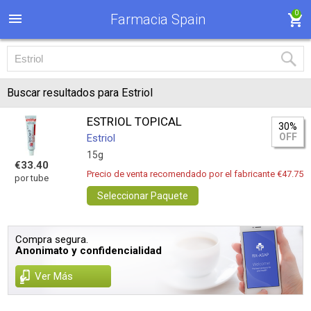
0
Farmacia Spain
Buscar resultados para Estriol
ESTRIOL TOPICAL
30%
OFF
Estriol
15g
€33.40
Precio de venta recomendado por el fabricante €47.75
por tube
Seleccionar Paquete
Compra segura.
Anonimato y confidencialidad
Ver Más