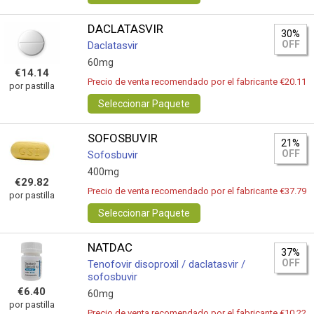
DACLATASVIR
30%
OFF
Daclatasvir
60mg
€14.14
Precio de venta recomendado por el fabricante €20.11
por pastilla
Seleccionar Paquete
SOFOSBUVIR
21%
OFF
Sofosbuvir
400mg
€29.82
Precio de venta recomendado por el fabricante €37.79
por pastilla
Seleccionar Paquete
NATDAC
37%
OFF
Tenofovir disoproxil / daclatasvir /
sofosbuvir
€6.40
60mg
por pastilla
Precio de venta recomendado por el fabricante €10.22