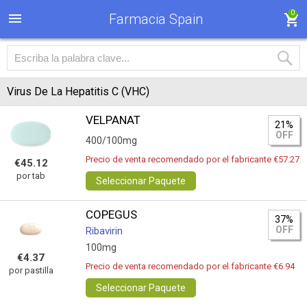
0
Farmacia Spain
Virus De La Hepatitis C (VHC)
VELPANAT
21%
OFF
400/100mg
Precio de venta recomendado por el fabricante €57.27
€45.12
por tab
Seleccionar Paquete
COPEGUS
37%
OFF
Ribavirin
100mg
€4.37
Precio de venta recomendado por el fabricante €6.94
por pastilla
Seleccionar Paquete