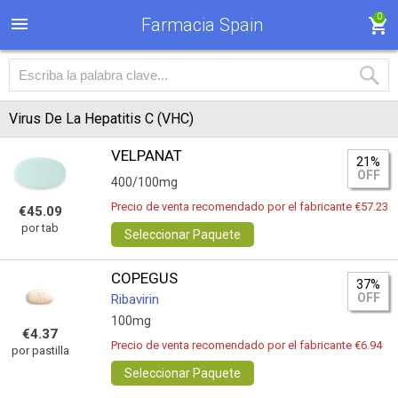
0
Farmacia Spain
Virus De La Hepatitis C (VHC)
VELPANAT
21%
OFF
400/100mg
Precio de venta recomendado por el fabricante €57.23
€45.09
por tab
Seleccionar Paquete
COPEGUS
37%
OFF
Ribavirin
100mg
€4.37
Precio de venta recomendado por el fabricante €6.94
por pastilla
Seleccionar Paquete