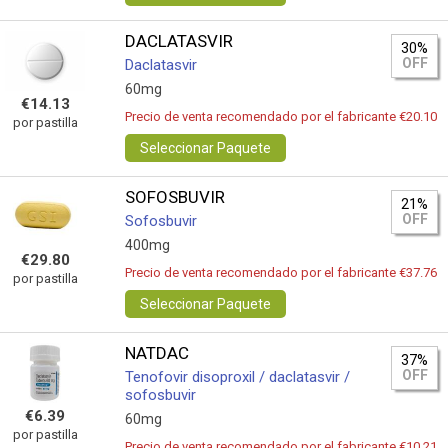
DACLATASVIR
30%
OFF
Daclatasvir
60mg
€14.13
Precio de venta recomendado por el fabricante €20.10
por pastilla
Seleccionar Paquete
SOFOSBUVIR
21%
OFF
Sofosbuvir
400mg
€29.80
Precio de venta recomendado por el fabricante €37.76
por pastilla
Seleccionar Paquete
NATDAC
37%
OFF
Tenofovir disoproxil / daclatasvir /
sofosbuvir
€6.39
60mg
por pastilla
Precio de venta recomendado por el fabricante €10.21