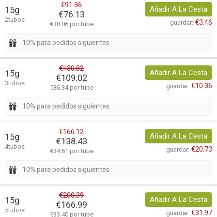
€91.36
15g
Añadir A La Cesta
€76.13
2tubos
€3.46
guardar:
€38.06 por tube
10% para pedidos siguientes
€130.82
15g
Añadir A La Cesta
€109.02
3tubos
€10.36
guardar:
€36.34 por tube
10% para pedidos siguientes
€166.12
15g
Añadir A La Cesta
€138.43
4tubos
€20.73
guardar:
€34.61 por tube
10% para pedidos siguientes
€200.39
15g
Añadir A La Cesta
€166.99
5tubos
€31.97
guardar:
€33.40 por tube