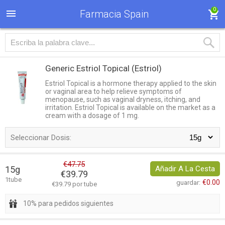
0
Farmacia Spain
Generic Estriol Topical
(Estriol)
Estriol Topical is a hormone therapy applied to the skin
or vaginal area to help relieve symptoms of
menopause, such as vaginal dryness, itching, and
irritation. Estriol Topical is available on the market as a
cream with a dosage of 1 mg.
Seleccionar Dosis:
€47.75
15g
Añadir A La Cesta
€39.79
1tube
€0.00
guardar:
€39.79 por tube
10% para pedidos siguientes