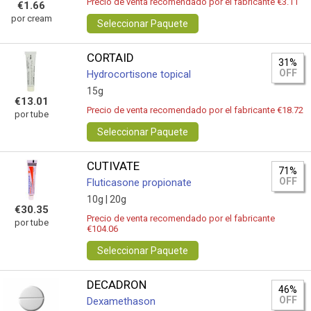
Precio de venta recomendado por el fabricante €3.11
€1.66
por cream
Seleccionar Paquete
CORTAID
31%
OFF
Hydrocortisone topical
15g
€13.01
Precio de venta recomendado por el fabricante €18.72
por tube
Seleccionar Paquete
CUTIVATE
71%
OFF
Fluticasone propionate
10g |
20g
€30.35
Precio de venta recomendado por el fabricante
por tube
€104.06
Seleccionar Paquete
DECADRON
46%
OFF
Dexamethason