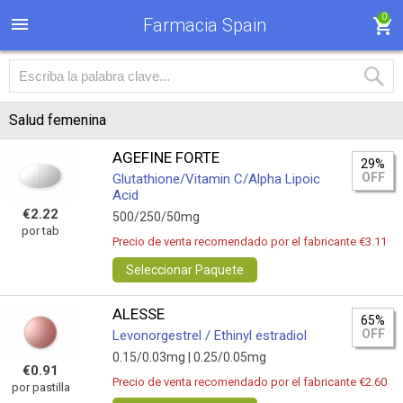
0
Farmacia Spain
Salud femenina
AGEFINE FORTE
29%
OFF
Glutathione/Vitamin C/Alpha Lipoic
Acid
€2.22
500/250/50mg
por tab
Precio de venta recomendado por el fabricante €3.11
Seleccionar Paquete
ALESSE
65%
OFF
Levonorgestrel / Ethinyl estradiol
0.15/0.03mg |
0.25/0.05mg
€0.91
Precio de venta recomendado por el fabricante €2.60
por pastilla