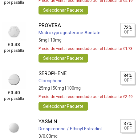
Precio de venta recomendado por el fabricante €5.19
por pastilla
Seleccionar Paquete
PROVERA
72%
OFF
Medroxyprogesterone Acetate
5mg |
10mg
€0.48
Precio de venta recomendado por el fabricante €1.73
por pastilla
Seleccionar Paquete
SEROPHENE
84%
OFF
Clomiphene
25mg |
50mg |
100mg
€0.40
Precio de venta recomendado por el fabricante €2.49
por pastilla
Seleccionar Paquete
YASMIN
37%
OFF
Drospirenone / Ethinyl Estradiol
3/0.03mg