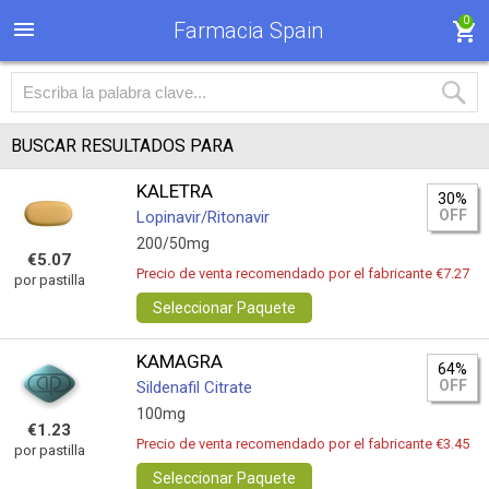
0
Farmacia Spain
BUSCAR RESULTADOS PARA
KALETRA
30%
OFF
Lopinavir/Ritonavir
200/50mg
€5.07
Precio de venta recomendado por el fabricante €7.27
por pastilla
Seleccionar Paquete
KAMAGRA
64%
OFF
Sildenafil Citrate
100mg
€1.23
Precio de venta recomendado por el fabricante €3.45
por pastilla
Seleccionar Paquete