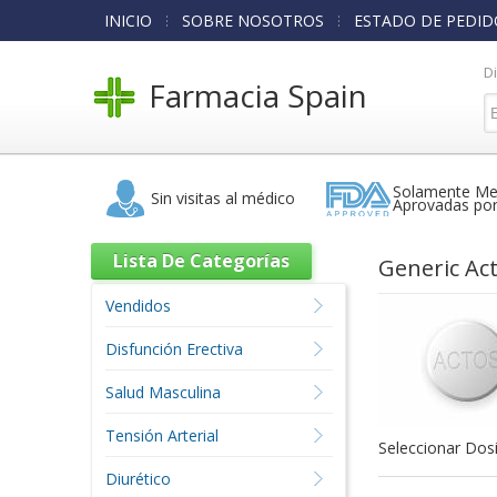
INICIO
SOBRE NOSOTROS
ESTADO DE PEDID
D
Farmacia Spain
Solamente Me
Sin visitas al médico
Aprovadas po
Lista De Categorías
Generic Ac
Vendidos
Disfunción Erectiva
Salud Masculina
Tensión Arterial
Seleccionar Dosi
Diurético