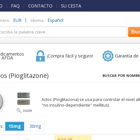
O
FAQ
CONTACTO
SU CESTA
|
EUR
Español
inero:
Idioma:
dicamentos
¡Compra fácil y seguro!
Garantía de 
r AFDA
tos
(Pioglitazone)
BUSCAR POR NOMBR
Actos (Pioglitazona) se usa para controlar el nivel a
"no insulino-dependiente" mellitus).
s:
15mg
30mg
€24.28