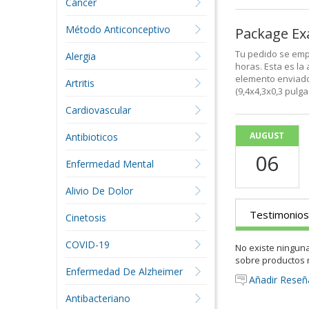
Cáncer
Método Anticonceptivo
Package E
Tu pedido se emp
Alergia
horas. Esta es la
elemento enviado
Artritis
(9,4x4,3x0,3 pulg
Cardiovascular
AUGUST
Antibioticos
06
Enfermedad Mental
Alivio De Dolor
Testimonios
Cinetosis
COVID-19
No existe ningun
sobre productos 
Enfermedad De Alzheimer
Añadir Reseñ
Antibacteriano