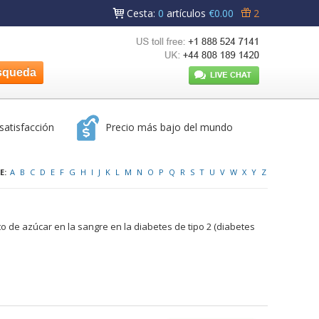
Cesta
:
0
artículos
€0.00
2
satisfacción
Precio más bajo del mundo
E:
A
B
C
D
E
F
G
H
I
J
K
L
M
N
O
P
Q
R
S
T
U
V
W
X
Y
Z
lto de azúcar en la sangre en la diabetes de tipo 2 (diabetes