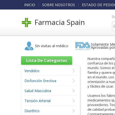
INICIO
SOBRE NOSOTROS
ESTADO DE PEDID
D
Farmacia Spain
Solamente Me
Sin visitas al médico
Aprovadas po
Nuestra compañía 
Lista De Categorías
confianza de los
mundo. Somos el 
Vendidos
familia y quiere
en el mundo. Los
Disfunción Erectiva
orientación a nue
y fáciles de usar.
Salud Masculina
Usamos los fabri
medicamentos que
Tensión Arterial
proveedores. To
de calidad probad
Diurético
Constantamente p