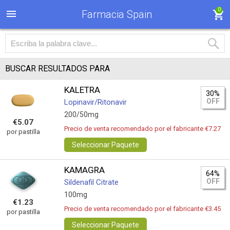
0
Farmacia Spain
BUSCAR RESULTADOS PARA
KALETRA
30%
OFF
Lopinavir/Ritonavir
200/50mg
€5.07
Precio de venta recomendado por el fabricante €7.27
por pastilla
Seleccionar Paquete
KAMAGRA
64%
OFF
Sildenafil Citrate
100mg
€1.23
Precio de venta recomendado por el fabricante €3.45
por pastilla
Seleccionar Paquete