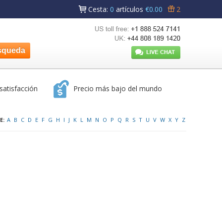
Cesta
:
0
artículos
€0.00
2
satisfacción
Precio más bajo del mundo
E:
A
B
C
D
E
F
G
H
I
J
K
L
M
N
O
P
Q
R
S
T
U
V
W
X
Y
Z