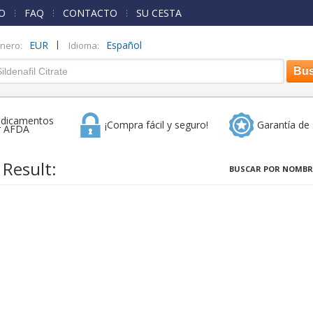
O
FAQ
CONTACTO
SU CESTA
|
EUR
Español
inero:
Idioma:
dicamentos
¡Compra fácil y seguro!
Garantía de 
r AFDA
 Result:
BUSCAR POR NOMBR