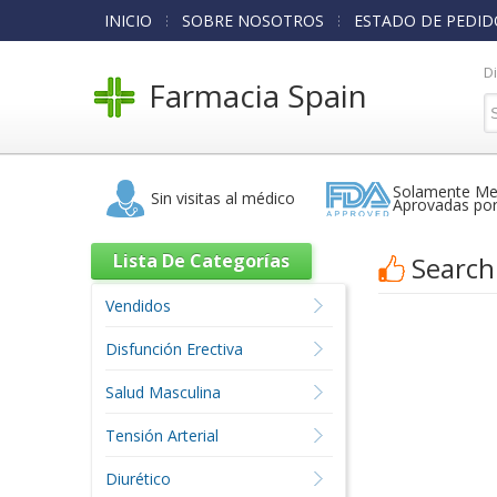
INICIO
SOBRE NOSOTROS
ESTADO DE PEDID
D
Farmacia Spain
Solamente Me
Sin visitas al médico
Aprovadas po
Lista De Categorías
Search
Vendidos
Disfunción Erectiva
Salud Masculina
Tensión Arterial
Diurético