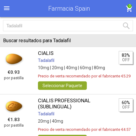
0
Farmacia Spain
Buscar resultados para Tadalafil
CIALIS
83%
OFF
Tadalafil
10mg |
20mg |
40mg |
60mg |
80mg
€0.93
Precio de venta recomendado por el fabricante €5.29
por pastilla
Seleccionar Paquete
CIALIS PROFESSIONAL
60%
(SUBLINGUAL)
OFF
Tadalafil
€1.83
20mg |
40mg
por pastilla
Precio de venta recomendado por el fabricante €4.57