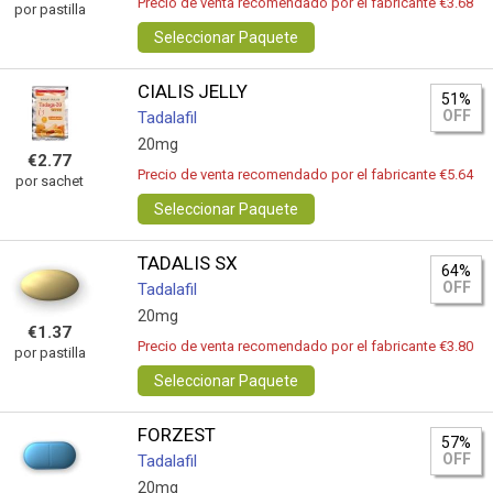
Precio de venta recomendado por el fabricante €3.68
por pastilla
Seleccionar Paquete
CIALIS JELLY
51%
OFF
Tadalafil
20mg
€2.77
Precio de venta recomendado por el fabricante €5.64
por sachet
Seleccionar Paquete
TADALIS SX
64%
OFF
Tadalafil
20mg
€1.37
Precio de venta recomendado por el fabricante €3.80
por pastilla
Seleccionar Paquete
FORZEST
57%
OFF
Tadalafil
20mg