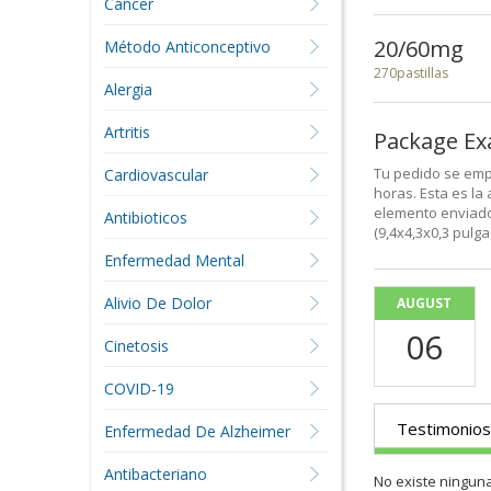
Cáncer
20/60mg
Método Anticonceptivo
270pastillas
Alergia
Artritis
Package E
Tu pedido se emp
Cardiovascular
horas. Esta es la
elemento enviado
Antibioticos
(9,4x4,3x0,3 pulg
Enfermedad Mental
Alivio De Dolor
AUGUST
06
Cinetosis
COVID-19
Testimonios
Enfermedad De Alzheimer
Antibacteriano
No existe ningun