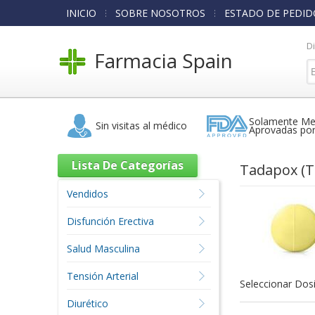
INICIO
SOBRE NOSOTROS
ESTADO DE PEDID
D
Farmacia Spain
Solamente Me
Sin visitas al médico
Aprovadas po
Lista De Categorías
Tadapox
(T
Vendidos
Disfunción Erectiva
Salud Masculina
Tensión Arterial
Seleccionar Dosi
Diurético