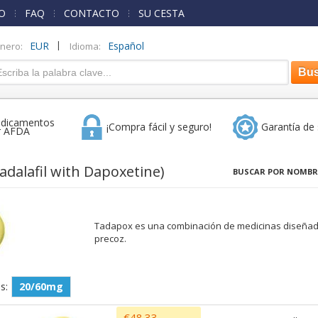
O
FAQ
CONTACTO
SU CESTA
|
EUR
Español
inero:
Idioma:
dicamentos
¡Compra fácil y seguro!
Garantía de 
r AFDA
adalafil with Dapoxetine)
BUSCAR POR NOMBR
Tadapox es una combinación de medicinas diseñada p
precoz.
s:
20/60mg
€48.33