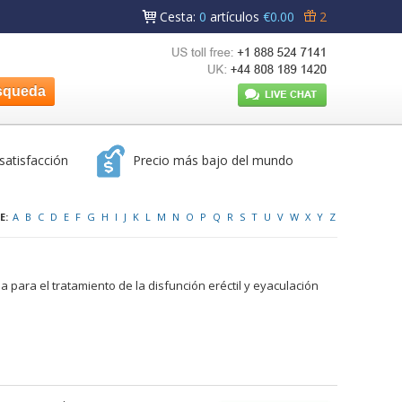
Cesta
:
0
artículos
€0.00
2
satisfacción
Precio más bajo del mundo
E:
A
B
C
D
E
F
G
H
I
J
K
L
M
N
O
P
Q
R
S
T
U
V
W
X
Y
Z
ara el tratamiento de la disfunción eréctil y eyaculación