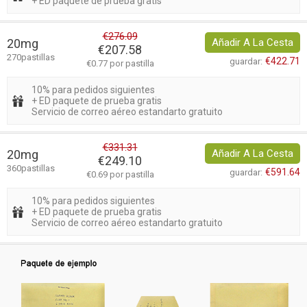
+ ED paquete de prueba gratis
€276.09
20mg
Añadir A La Cesta
€207.58
270pastillas
€422.71
guardar:
€0.77 por pastilla
10% para pedidos siguientes
+ ED paquete de prueba gratis
Servicio de correo aéreo estandarto gratuito
€331.31
20mg
Añadir A La Cesta
€249.10
360pastillas
€591.64
guardar:
€0.69 por pastilla
10% para pedidos siguientes
+ ED paquete de prueba gratis
Servicio de correo aéreo estandarto gratuito