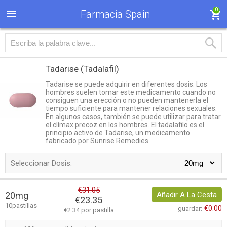
0
Farmacia Spain
Tadarise
(Tadalafil)
Tadarise se puede adquirir en diferentes dosis. Los
hombres suelen tomar este medicamento cuando no
consiguen una erección o no pueden mantenerla el
tiempo suficiente para mantener relaciones sexuales.
En algunos casos, también se puede utilizar para tratar
el clímax precoz en los hombres. El tadalafilo es el
principio activo de Tadarise, un medicamento
fabricado por Sunrise Remedies.
Seleccionar Dosis:
€31.05
20mg
Añadir A La Cesta
€23.35
10pastillas
€0.00
guardar:
€2.34 por pastilla