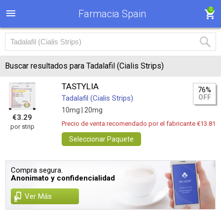
0
Farmacia Spain
Buscar resultados para Tadalafil (Cialis Strips)
TASTYLIA
76%
OFF
Tadalafil (Cialis Strips)
10mg |
20mg
€3.29
Precio de venta recomendado por el fabricante €13.81
por strip
Seleccionar Paquete
Compra segura.
Anonimato y confidencialidad
Ver Más