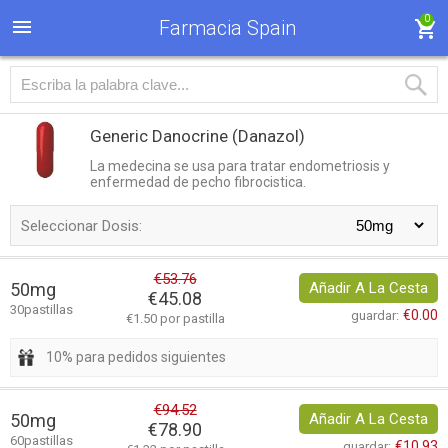
0
Farmacia Spain
Generic Danocrine
(Danazol)
La medecina se usa para tratar endometriosis y
enfermedad de pecho fibrocistica.
Seleccionar Dosis:
€53.76
50mg
Añadir A La Cesta
€45.08
30pastillas
€0.00
guardar:
€1.50 por pastilla
10% para pedidos siguientes
€94.52
50mg
Añadir A La Cesta
€78.90
60pastillas
€10.93
guardar: