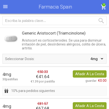
0
Farmacia Spain
Generic Aristocort
(Triamcinolone)
Aristocort es corticosteroides. Se usa para disminuir
irritación de piel, desórdenes alérgicos, colitis de úlcera,
artritis.
Seleccionar Dosis:
€50.33
4mg
Añadir A La Cesta
€41.64
30pastillas
€0.00
guardar:
€1.39 por pastilla
10% para pedidos siguientes
€81.57
4mg
Añadir A La Cesta
€67.68