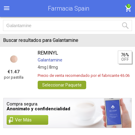
0
Farmacia Spain
Buscar resultados para Galantamine
REMINYL
76%
OFF
Galantamine
4mg |
8mg
€1.47
Precio de venta recomendado por el fabricante €6.06
por pastilla
Seleccionar Paquete
Compra segura.
Anonimato y confidencialidad
Ver Más