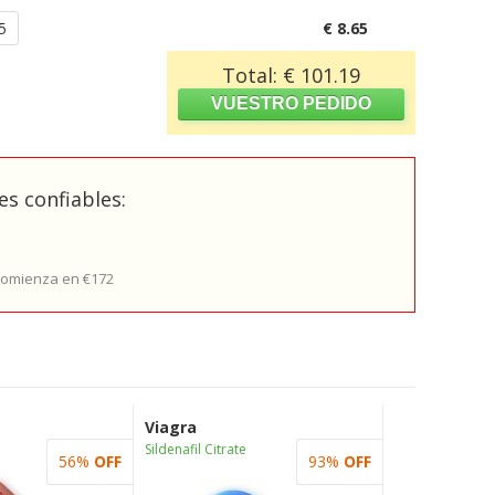
5
€ 8.65
Total: € 101.19
s confiables:
 comienza en €172
Viagra
Sildenafil Citrate
56%
OFF
93%
OFF