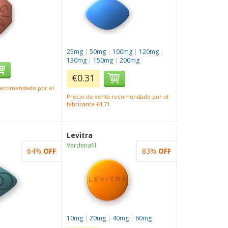
25mg
|
50mg
|
100mg
|
120mg
|
130mg
|
150mg
|
200mg
€0.31
 recomendado por el
Precio de venta recomendado por el
fabricante €4.71
Levitra
Vardenafil
64%
OFF
83%
OFF
10mg
|
20mg
|
40mg
|
60mg