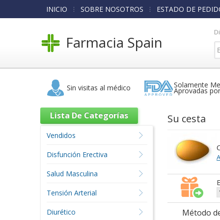
INICIO
SOBRE NOSOTROS
ESTADO DE PEDID
D
Farmacia Spain
Solamente Me
Sin visitas al médico
Aprovadas po
Lista De Categorías
Su cesta
Vendidos
C
Disfunción Erectiva
A
Salud Masculina
E
Tensión Arterial
Diurético
Método de