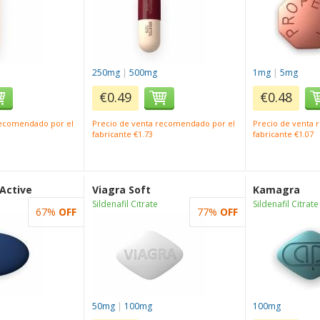
250mg
|
500mg
1mg
|
5mg
€0.49
€0.48
recomendado por el
Precio de venta recomendado por el
Precio de venta
fabricante €1.73
fabricante €1.07
 Active
Viagra Soft
Kamagra
Sildenafil Citrate
Sildenafil Citrate
67%
OFF
77%
OFF
50mg
|
100mg
100mg