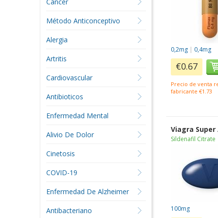
Cáncer
Método Anticonceptivo
Alergia
0,2mg
|
0,4mg
Artritis
€0.67
Cardiovascular
Precio de venta 
fabricante €1.73
Antibioticos
Enfermedad Mental
Viagra Super
Alivio De Dolor
Sildenafil Citrate
Cinetosis
COVID-19
Enfermedad De Alzheimer
100mg
Antibacteriano