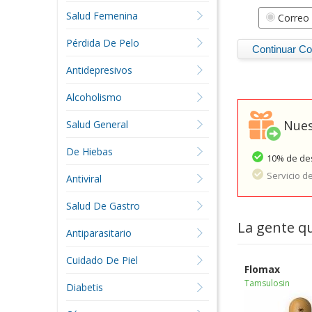
Salud Femenina
Correo 
Pérdida De Pelo
Antidepresivos
Alcoholismo
Nues
Salud General
De Hiebas
10% de des
Servicio d
Antiviral
Salud De Gastro
La gente q
Antiparasitario
Cuidado De Piel
Flomax
Tamsulosin
Diabetis