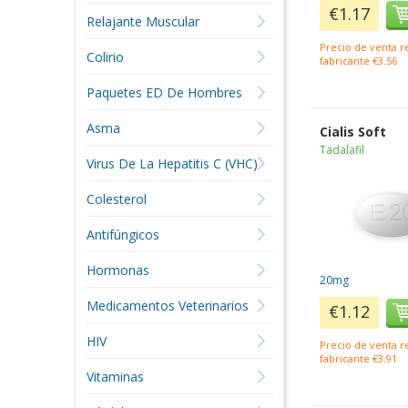
€1.17
Relajante Muscular
Precio de venta 
Colirio
fabricante €3.56
Paquetes ED De Hombres
Asma
Cialis Soft
Tadalafil
Virus De La Hepatitis C (VHC)
Colesterol
Antifúngicos
Hormonas
20mg
Medicamentos Veterinarios
€1.12
HIV
Precio de venta 
fabricante €3.91
Vitaminas