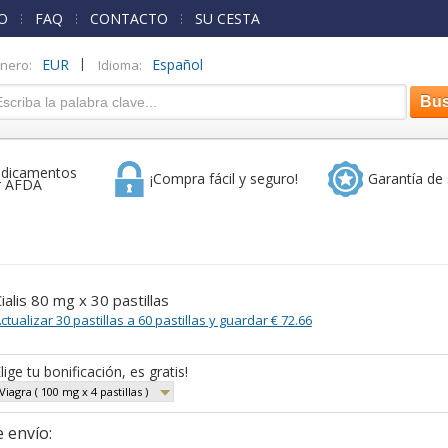
O
FAQ
CONTACTO
SU CESTA
|
EUR
Español
inero:
Idioma:
dicamentos
¡Compra fácil y seguro!
Garantía de 
r AFDA
ialis 80 mg x 30 pastillas
ctualizar 30 pastillas a 60 pastillas y guardar € 72.66
lige tu bonificación, es gratis!
Viagra ( 100 mg x 4 pastillas )
 envío: