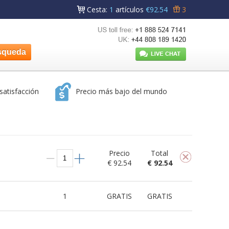
Cesta
:
1
artículos
€92.54
3
satisfacción
Precio más bajo del mundo
Precio
Total
€ 92.54
€ 92.54
1
GRATIS
GRATIS