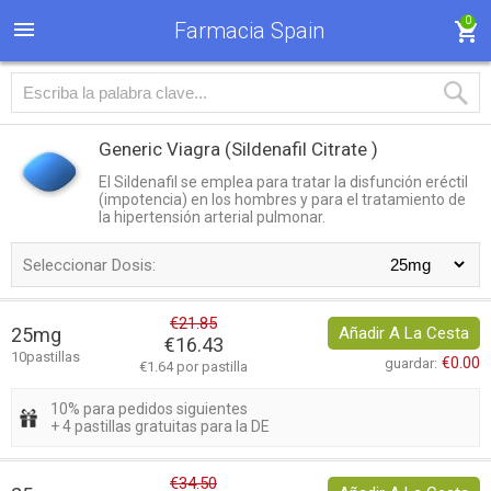
0
Farmacia Spain
Generic Viagra
(Sildenafil Citrate )
El Sildenafil se emplea para tratar la disfunción eréctil
(impotencia) en los hombres y para el tratamiento de
la hipertensión arterial pulmonar.
Seleccionar Dosis:
€21.85
25mg
Añadir A La Cesta
€16.43
10pastillas
€0.00
guardar:
€1.64 por pastilla
10% para pedidos siguientes
+ 4 pastillas gratuitas para la DE
€34.50