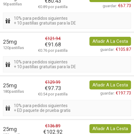
€80.43
90pastillas
€67.73
guardar:
€0.89 por pastilla
10% para pedidos siguientes
+ 10 pastillas gratuitas para la DE
€121.94
25mg
Añadir A La Cesta
€91.68
120pastillas
€105.87
guardar:
€0.76 por pastilla
10% para pedidos siguientes
+ 10 pastillas gratuitas para la DE
€129.99
25mg
Añadir A La Cesta
€97.73
180pastillas
€197.73
guardar:
€0.54 por pastilla
10% para pedidos siguientes
+ ED paquete de prueba gratis
€136.89
25mg
Añadir A La Cesta
€102.92