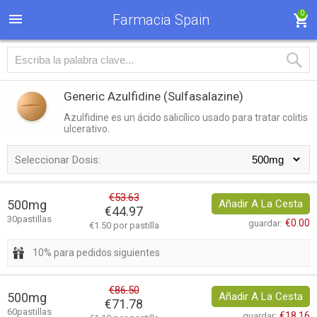
0
Farmacia Spain
Generic Azulfidine
(Sulfasalazine)
Azulfidine es un ácido salicílico usado para tratar colitis
ulcerativo.
Seleccionar Dosis:
€53.63
500mg
Añadir A La Cesta
€44.97
30pastillas
€0.00
guardar:
€1.50 por pastilla
10% para pedidos siguientes
€86.50
500mg
Añadir A La Cesta
€71.78
60pastillas
€18.16
guardar: