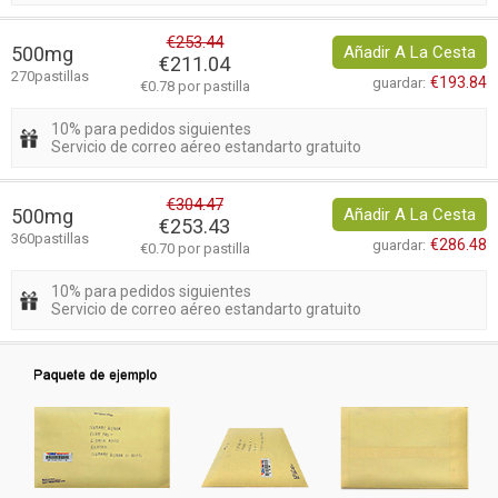
€253.44
500mg
Añadir A La Cesta
€211.04
270pastillas
€193.84
guardar:
€0.78 por pastilla
10% para pedidos siguientes
Servicio de correo aéreo estandarto gratuito
€304.47
500mg
Añadir A La Cesta
€253.43
360pastillas
€286.48
guardar:
€0.70 por pastilla
10% para pedidos siguientes
Servicio de correo aéreo estandarto gratuito