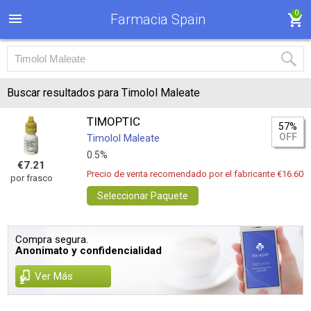
0
Farmacia Spain
Buscar resultados para Timolol Maleate
TIMOPTIC
57%
OFF
Timolol Maleate
0.5%
€7.21
Precio de venta recomendado por el fabricante €16.60
por frasco
Seleccionar Paquete
Compra segura.
Anonimato y confidencialidad
Ver Más