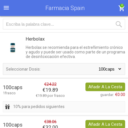
0
Farmacia Spain
Herbolax
Herbolax se recomienda para el estreñimiento crónico
y agudo y puede ser usado como parte de un programa
de desintoxicación efectiva.
Seleccionar Dosis:
€24.22
100caps
Añadir A La Cesta
€19.89
1frasco
€0.00
guardar:
€19.89 por frasco
10% para pedidos siguientes
€38.06
100caps
Añadir A La Cesta
€32.00