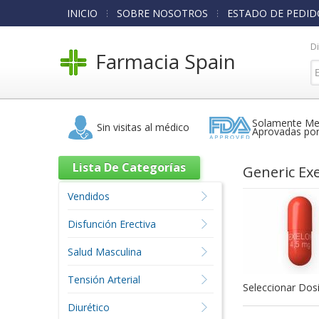
INICIO
SOBRE NOSOTROS
ESTADO DE PEDID
D
Farmacia Spain
Solamente Me
Sin visitas al médico
Aprovadas po
Lista De Categorías
Generic Ex
Vendidos
Disfunción Erectiva
Salud Masculina
Tensión Arterial
Seleccionar Dosi
Diurético