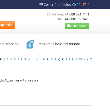
Cesta
:
0
artículos
€0.00
2
satisfacción
Precio más bajo del mundo
E:
A
B
C
D
E
F
G
H
I
J
K
L
M
N
O
P
Q
R
S
T
U
V
W
X
Y
Z
e Alzheimer y Parkinson.