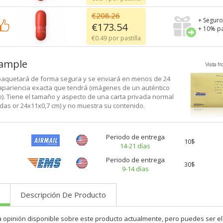
€208.26
+ Seguro
€173.54
+ 10% pa
€0.49 por pastilla
xample
aquetará de forma segura y se enviará en menos de 24
 apariencia exacta que tendrá (imágenes de un auténtico
). Tiene el tamaño y aspecto de una carta privada normal
adas or 24x11x0,7 cm) y no muestra su contenido.
Periodo de entrega
10$
14-21 días
Periodo de entrega
30$
9-14 días
Descripción De Producto
a opinión disponible sobre este producto actualmente, pero puedes ser el