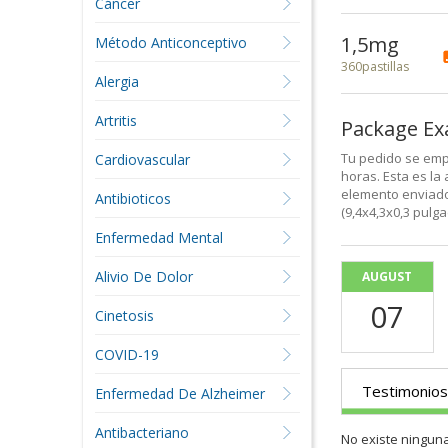
Cáncer
1,5mg
Método Anticonceptivo
360pastillas
Alergia
Artritis
Package E
Tu pedido se emp
Cardiovascular
horas. Esta es la
elemento enviado
Antibioticos
(9,4x4,3x0,3 pulg
Enfermedad Mental
Alivio De Dolor
AUGUST
07
Cinetosis
COVID-19
Testimonios
Enfermedad De Alzheimer
Antibacteriano
No existe ningun