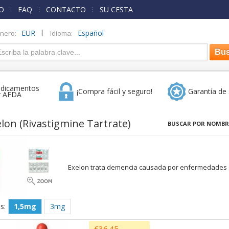
O
FAQ
CONTACTO
SU CESTA
|
EUR
Español
inero:
Idioma:
dicamentos
¡Compra fácil y seguro!
Garantía de 
r AFDA
elon
(Rivastigmine Tartrate)
BUSCAR POR NOMBR
Exelon trata demencia causada por enfermedades d
s:
1,5mg
3mg
€36.45