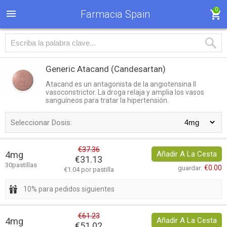
0
Farmacia Spain
Generic Atacand
(Candesartan)
Atacand es un antagonista de la angiotensina II
vasoconstrictor. La droga relaja y amplia los vasos
sanguíneos para tratar la hipertensión.
Seleccionar Dosis:
€37.36
4mg
Añadir A La Cesta
€31.13
30pastillas
€0.00
guardar:
€1.04 por pastilla
10% para pedidos siguientes
€61.23
4mg
Añadir A La Cesta
€51.02