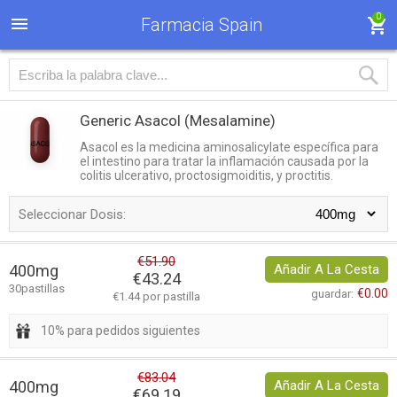
0
Farmacia Spain
Generic Asacol
(Mesalamine)
Asacol es la medicina aminosalicylate específica para
el intestino para tratar la inflamación causada por la
colitis ulcerativo, proctosigmoiditis, y proctitis.
Seleccionar Dosis:
€51.90
400mg
Añadir A La Cesta
€43.24
30pastillas
€0.00
guardar:
€1.44 por pastilla
10% para pedidos siguientes
€83.04
400mg
Añadir A La Cesta
€69.19