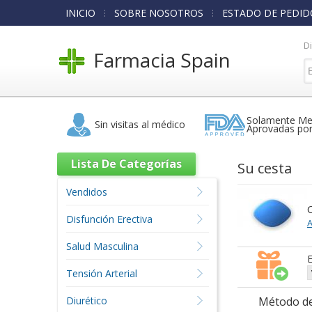
INICIO
SOBRE NOSOTROS
ESTADO DE PEDID
D
Farmacia Spain
Solamente Me
Sin visitas al médico
Aprovadas po
Lista De Categorías
Su cesta
Vendidos
C
Disfunción Erectiva
A
Salud Masculina
E
Tensión Arterial
Diurético
Método de