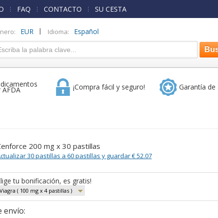
O
FAQ
CONTACTO
SU CESTA
|
EUR
Español
inero:
Idioma:
dicamentos
¡Compra fácil y seguro!
Garantía de 
r AFDA
enforce 200 mg x 30 pastillas
ctualizar 30 pastillas a 60 pastillas y guardar € 52.07
lige tu bonificación, es gratis!
Viagra ( 100 mg x 4 pastillas )
 envío: