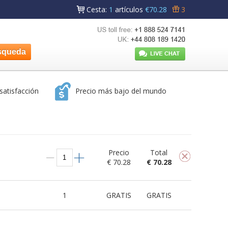
Cesta
:
1
artículos
€70.28
3
satisfacción
Precio más bajo del mundo
Precio
Total
€ 70.28
€ 70.28
1
GRATIS
GRATIS