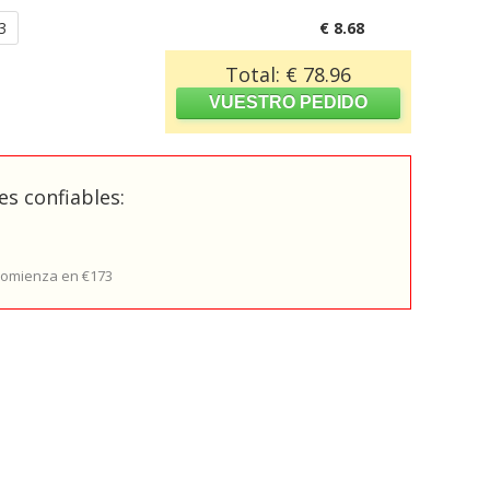
3
€ 8.68
Total: € 78.96
s confiables:
 comienza en €173