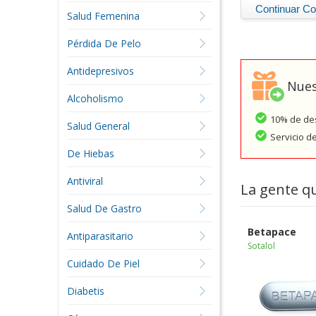
Salud Femenina
Pérdida De Pelo
Antidepresivos
Nues
Alcoholismo
10% de des
Salud General
Servicio d
De Hiebas
Antiviral
La gente q
Salud De Gastro
Betapace
Antiparasitario
Sotalol
Cuidado De Piel
Diabetis