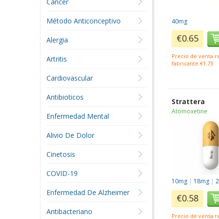
Cáncer
Método Anticonceptivo
40mg
€0.65
Alergia
Precio de venta 
Artritis
fabricante €1.73
Cardiovascular
Antibioticos
Strattera
Atomoxetine
Enfermedad Mental
Alivio De Dolor
Cinetosis
COVID-19
10mg
|
18mg
|
Enfermedad De Alzheimer
€0.58
Antibacteriano
Precio de venta 