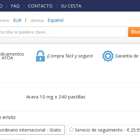
O
FAQ
CONTACTO
SU CESTA
|
EUR
Español
inero:
Idioma:
dicamentos
¡Compra fácil y seguro!
Garantía de 
r AFDA
Arava 10 mg x 240 pastillas
 envío:
ordinario internacional
- Gratis
Servicio de seguimiento
- € 25.9