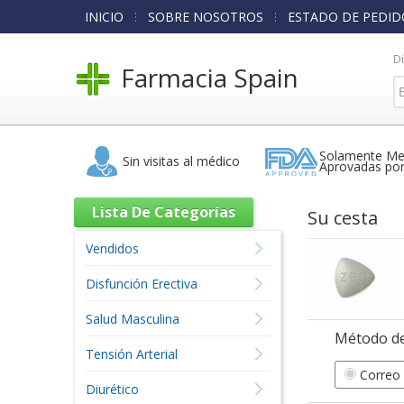
INICIO
SOBRE NOSOTROS
ESTADO DE PEDID
D
Farmacia Spain
Solamente Me
Sin visitas al médico
Aprovadas po
Lista De Categorías
Su cesta
Vendidos
Disfunción Erectiva
Salud Masculina
Método de
Tensión Arterial
Correo 
Diurético