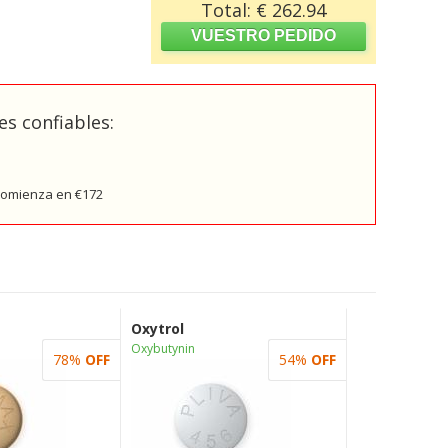
Total: € 262.94
s confiables:
 comienza en €172
Oxytrol
Oxybutynin
78%
OFF
54%
OFF