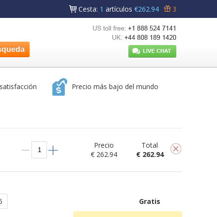
Cesta
:
1
artículos
€262.94
3
satisfacción
Precio más bajo del mundo
Precio
Total
€ 262.94
€ 262.94
5
Gratis