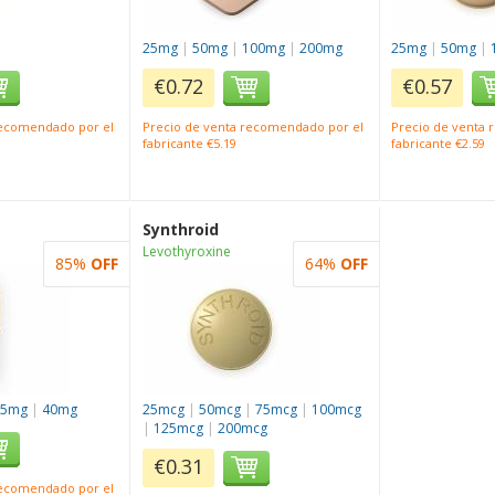
25mg
|
50mg
|
100mg
|
200mg
25mg
|
50mg
|
€0.72
€0.57
recomendado por el
Precio de venta recomendado por el
Precio de venta
fabricante €5.19
fabricante €2.59
Synthroid
Levothyroxine
85%
OFF
64%
OFF
25mg
|
40mg
25mcg
|
50mcg
|
75mcg
|
100mcg
|
125mcg
|
200mcg
€0.31
recomendado por el