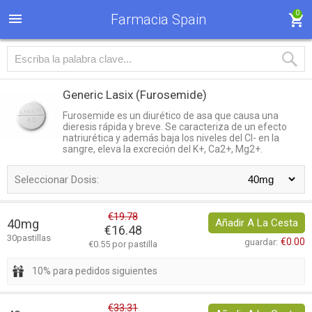
0
Farmacia Spain
Generic Lasix
(Furosemide)
Furosemide es un diurético de asa que causa una
dieresis rápida y breve. Se caracteriza de un efecto
natriurética y además baja los niveles del Cl- en la
sangre, eleva la excreción del K+, Ca2+, Mg2+.
Seleccionar Dosis:
€19.78
40mg
Añadir A La Cesta
€16.48
30pastillas
€0.00
guardar:
€0.55 por pastilla
10% para pedidos siguientes
€33.31