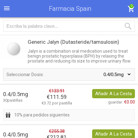
0
Farmacia Spain
Generic Jalyn
(Dutasteride/tamsulosin)
Jalyn is a combination oral medication used to treat
benign prostatic hyperplasia (BPH) by relaxing the
prostate and reducing its size to improve urinary flow.
Seleccionar Dosis:
€133.91
0.4/0.5mg
Añadir A La Cesta
€111.59
30pastillas
€0.00
guardar:
€3.72 por pastilla
10% para pedidos siguientes
€255.38
0.4/0.5mg
Añadir A La Cesta
€212.81