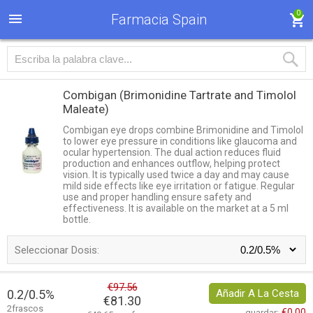
0
Farmacia Spain
Combigan
(Brimonidine Tartrate and Timolol
Maleate)
Combigan eye drops combine Brimonidine and Timolol
to lower eye pressure in conditions like glaucoma and
ocular hypertension. The dual action reduces fluid
production and enhances outflow, helping protect
vision. It is typically used twice a day and may cause
mild side effects like eye irritation or fatigue. Regular
use and proper handling ensure safety and
effectiveness. It is available on the market at a 5 ml
bottle.
Seleccionar Dosis:
€97.56
0.2/0.5%
Añadir A La Cesta
€81.30
2frascos
€0.00
guardar: