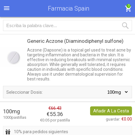
0
Farmacia Spain
Generic Aczone
(Diaminodiphenyl sulfone)
Aczone (Dapsone) is a topical gel used to treat acne by
targeting inflammation and bacteria in the skin. It is
effective in reducing breakouts with minimal systemic
absorption. While generally well tolerated, it requires
caution in individuals with specific blood conditions.
Always use it under dermatological supervision for
best results.
Seleccionar Dosis:
€66.43
100mg
Añadir A La Cesta
€55.36
1000pastillas
€0.00
guardar:
€0.05 por pastilla
10% para pedidos siguientes