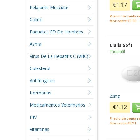
€1.17
Relajante Muscular
Precio de venta 
Colirio
fabricante €3.56
Paquetes ED De Hombres
Asma
Cialis Soft
Tadalafil
Virus De La Hepatitis C (VHC)
Colesterol
Antifúngicos
Hormonas
20mg
Medicamentos Veterinarios
€1.12
HIV
Precio de venta 
fabricante €3.91
Vitaminas