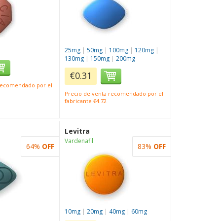
25mg
|
50mg
|
100mg
|
120mg
|
130mg
|
150mg
|
200mg
€0.31
 recomendado por el
Precio de venta recomendado por el
fabricante €4.72
Levitra
Vardenafil
64%
OFF
83%
OFF
10mg
|
20mg
|
40mg
|
60mg