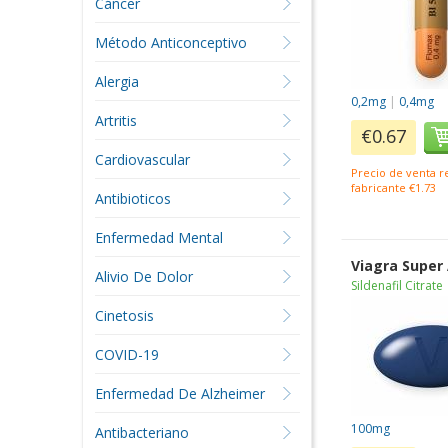
Cáncer
Método Anticonceptivo
Alergia
0,2mg
|
0,4mg
Artritis
€0.67
Cardiovascular
Precio de venta 
fabricante €1.73
Antibioticos
Enfermedad Mental
Viagra Super
Alivio De Dolor
Sildenafil Citrate
Cinetosis
COVID-19
Enfermedad De Alzheimer
100mg
Antibacteriano