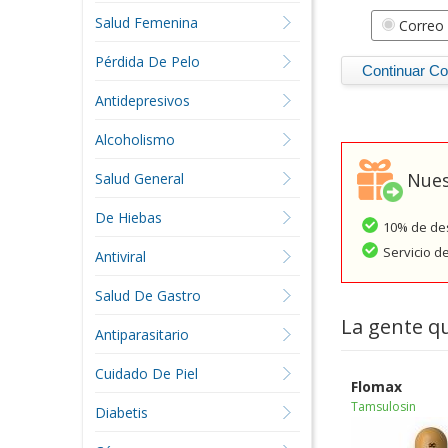
Salud Femenina
Correo 
Pérdida De Pelo
Antidepresivos
Alcoholismo
Nues
Salud General
De Hiebas
10% de des
Servicio d
Antiviral
Salud De Gastro
La gente q
Antiparasitario
Cuidado De Piel
Flomax
Tamsulosin
Diabetis