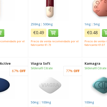
250mg
|
500mg
1mg
|
5mg
€0.49
€0.48
recomendado por el
Precio de venta recomendado por el
Precio de venta
fabricante €1.73
fabricante €1.07
 Active
Viagra Soft
Kamagra
Sildenafil Citrate
Sildenafil Citrate
67%
OFF
77%
OFF
50mg
|
100mg
100mg