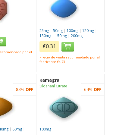
25mg
|
50mg
|
100mg
|
120mg
|
130mg
|
150mg
|
200mg
€0.31
 recomendado por el
Precio de venta recomendado por el
fabricante €4.73
Kamagra
Sildenafil Citrate
83%
OFF
64%
OFF
40mg
|
60mg
|
100mg