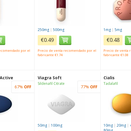
250mg
|
500mg
1mg
|
5mg
€0.49
€0.48
recomendado por el
Precio de venta recomendado por el
Precio de venta
fabricante €1.74
fabricante €1.08
 Active
Viagra Soft
Cialis
Sildenafil Citrate
Tadalafil
67%
OFF
77%
OFF
50mg
|
100mg
10mg
|
20mg
|
80mg