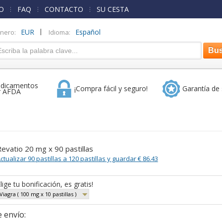
O
FAQ
CONTACTO
SU CESTA
|
EUR
Español
inero:
Idioma:
dicamentos
¡Compra fácil y seguro!
Garantía de 
r AFDA
evatio 20 mg x 90 pastillas
ctualizar 90 pastillas a 120 pastillas y guardar € 86.43
lige tu bonificación, es gratis!
Viagra ( 100 mg x 10 pastillas )
 envío: