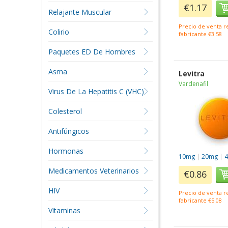
€1.17
Relajante Muscular
Precio de venta 
Colirio
fabricante €3.58
Paquetes ED De Hombres
Asma
Levitra
Vardenafil
Virus De La Hepatitis C (VHC)
Colesterol
Antifúngicos
Hormonas
10mg
|
20mg
|
Medicamentos Veterinarios
€0.86
HIV
Precio de venta 
fabricante €5.08
Vitaminas