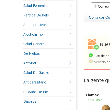
Salud Femenina
Correo 
Pérdida De Pelo
Antidepresivos
Alcoholismo
Nues
Salud General
De Hiebas
10% de des
Servicio d
Antiviral
Salud De Gastro
La gente q
Antiparasitario
Cuidado De Piel
Flomax
Tamsulosin
Diabetis