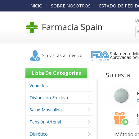
INICIO
SOBRE NOSOTROS
ESTADO DE PEDID
D
Farmacia Spain
Solamente Me
Sin visitas al médico
Aprovadas po
Lista De Categorías
Su cesta
Vendidos
R
Disfunción Erectiva
A
Salud Masculina
E
Tensión Arterial
Diurético
Método de