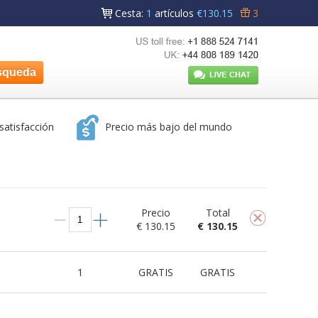
Cesta
:
1
artículos
€130.15
3
satisfacción
Precio más bajo del mundo
Precio
Total
€ 130.15
€ 130.15
1
GRATIS
GRATIS