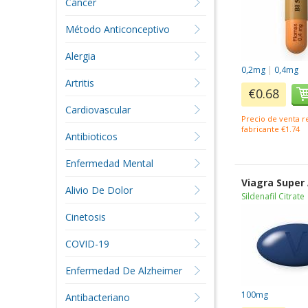
Cáncer
Método Anticonceptivo
Alergia
0,2mg
|
0,4mg
Artritis
€0.68
Cardiovascular
Precio de venta 
fabricante €1.74
Antibioticos
Enfermedad Mental
Viagra Super
Alivio De Dolor
Sildenafil Citrate
Cinetosis
COVID-19
Enfermedad De Alzheimer
100mg
Antibacteriano