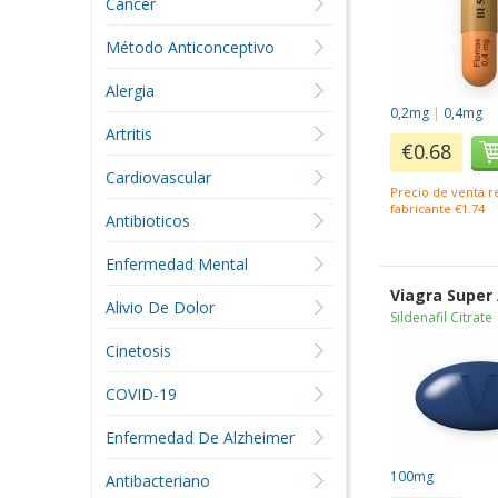
Cáncer
Método Anticonceptivo
Alergia
0,2mg
|
0,4mg
Artritis
€0.68
Cardiovascular
Precio de venta 
fabricante €1.74
Antibioticos
Enfermedad Mental
Viagra Super
Alivio De Dolor
Sildenafil Citrate
Cinetosis
COVID-19
Enfermedad De Alzheimer
100mg
Antibacteriano