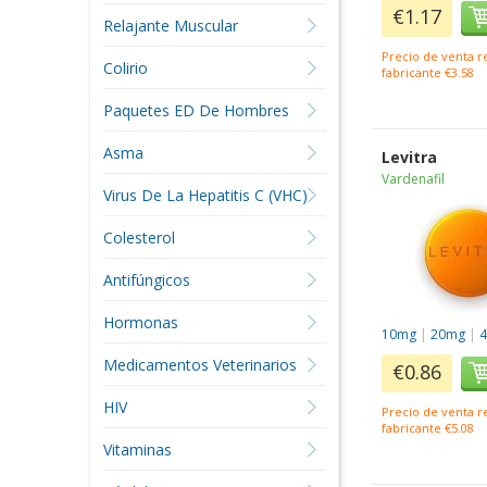
€1.17
Relajante Muscular
Precio de venta 
Colirio
fabricante €3.58
Paquetes ED De Hombres
Asma
Levitra
Vardenafil
Virus De La Hepatitis C (VHC)
Colesterol
Antifúngicos
Hormonas
10mg
|
20mg
|
Medicamentos Veterinarios
€0.86
HIV
Precio de venta 
fabricante €5.08
Vitaminas