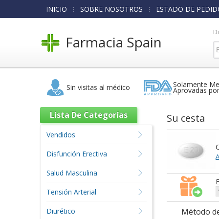
INICIO
SOBRE NOSOTROS
ESTADO DE PEDID
D
Farmacia Spain
Solamente Me
Sin visitas al médico
Aprovadas po
Lista De Categorías
Su cesta
Vendidos
C
Disfunción Erectiva
A
Salud Masculina
E
Tensión Arterial
Diurético
Método de