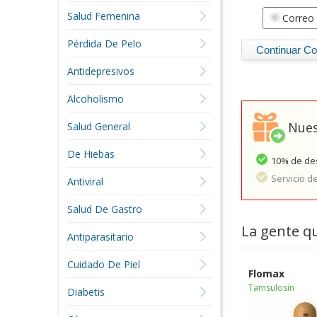
Salud Femenina
Correo 
Pérdida De Pelo
Antidepresivos
Alcoholismo
Nues
Salud General
De Hiebas
10% de des
Servicio d
Antiviral
Salud De Gastro
La gente q
Antiparasitario
Cuidado De Piel
Flomax
Tamsulosin
Diabetis