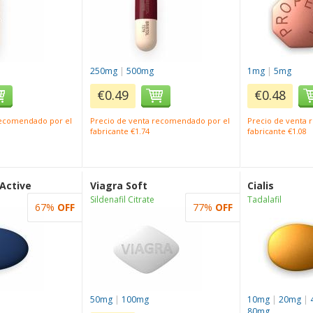
250mg
|
500mg
1mg
|
5mg
€0.49
€0.48
recomendado por el
Precio de venta recomendado por el
Precio de venta
fabricante €1.74
fabricante €1.08
 Active
Viagra Soft
Cialis
Sildenafil Citrate
Tadalafil
67%
OFF
77%
OFF
50mg
|
100mg
10mg
|
20mg
|
80mg