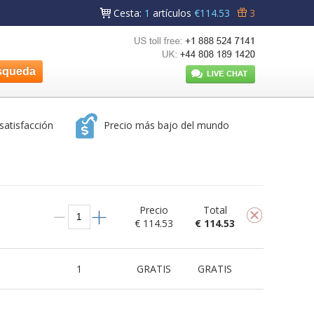
Cesta
:
1
artículos
€114.53
3
satisfacción
Precio más bajo del mundo
Precio
Total
€ 114.53
€ 114.53
1
GRATIS
GRATIS