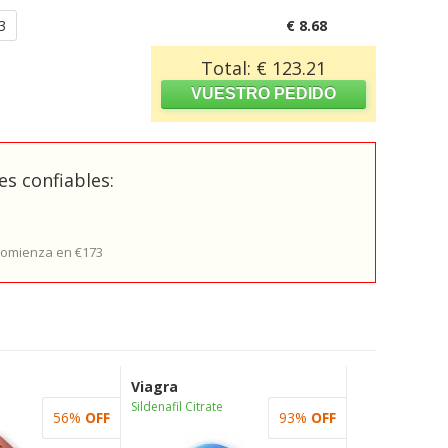
3
€ 8.68
Total: € 123.21
s confiables:
 comienza en €173
Viagra
Sildenafil Citrate
56%
OFF
93%
OFF