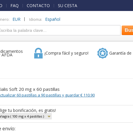
O
FAQ
CONTACTO
SU CESTA
|
EUR
Español
inero:
Idioma:
dicamentos
¡Compra fácil y seguro!
Garantía de 
r AFDA
ialis Soft 20 mg x 60 pastillas
ctualizar 60 pastillas a 90 pastillas y guardar € 110.90
lige tu bonificación, es gratis!
Viagra ( 100 mg x 4 pastillas )
 envío: