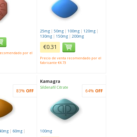
25mg
|
50mg
|
100mg
|
120mg
|
130mg
|
150mg
|
200mg
€0.31
 recomendado por el
Precio de venta recomendado por el
fabricante €4.73
Kamagra
Sildenafil Citrate
83%
OFF
64%
OFF
40mg
|
60mg
|
100mg