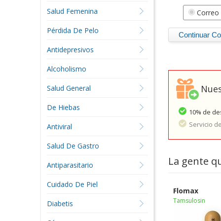
Salud Femenina
Correo 
Pérdida De Pelo
Antidepresivos
Alcoholismo
Nues
Salud General
De Hiebas
10% de des
Servicio d
Antiviral
Salud De Gastro
La gente q
Antiparasitario
Cuidado De Piel
Flomax
Tamsulosin
Diabetis