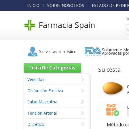
INICIO
SOBRE NOSOTROS
ESTADO DE PEDID
D
Farmacia Spain
Solamente Me
Sin visitas al médico
Aprovadas po
Lista De Categorías
Su cesta
Vendidos
C
Disfunción Erectiva
A
Salud Masculina
E
Tensión Arterial
Diurético
Método de