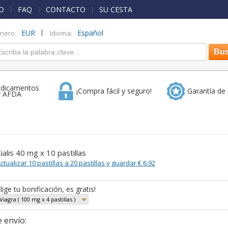
O
FAQ
CONTACTO
SU CESTA
|
EUR
Español
inero:
Idioma:
dicamentos
¡Compra fácil y seguro!
Garantía de 
r AFDA
ialis 40 mg x 10 pastillas
ctualizar 10 pastillas a 20 pastillas y guardar € 6.92
lige tu bonificación, es gratis!
Viagra ( 100 mg x 4 pastillas )
 envío: