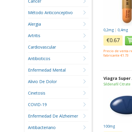
Cáncer
Método Anticonceptivo
Alergia
0,2mg
|
0,4mg
Artritis
€0.67
Cardiovascular
Precio de venta 
fabricante €1.73
Antibioticos
Enfermedad Mental
Viagra Super
Alivio De Dolor
Sildenafil Citrate
Cinetosis
COVID-19
Enfermedad De Alzheimer
100mg
Antibacteriano