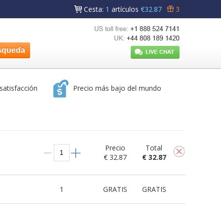
Cesta
:
1
artículos
€32.87
3
satisfacción
Precio más bajo del mundo
Precio
Total
€ 32.87
€ 32.87
1
GRATIS
GRATIS