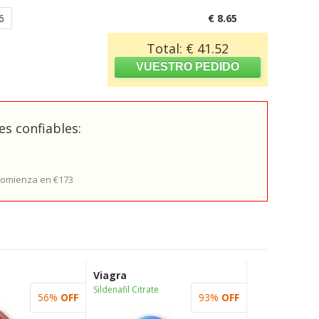
6
€ 8.65
Total: € 41.52
s confiables:
 comienza en €173
Viagra
Sildenafil Citrate
56%
OFF
93%
OFF