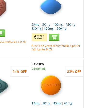
25mg
|
50mg
|
100mg
|
120mg
|
130mg
|
150mg
|
200mg
€0.31
 recomendado por el
Precio de venta recomendado por el
fabricante €4.72
Levitra
Vardenafil
64%
OFF
83%
OFF
10mg
|
20mg
|
40mg
|
60mg