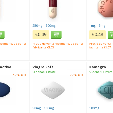
250mg
|
500mg
1mg
|
5mg
€0.49
€0.48
recomendado por el
Precio de venta recomendado por el
Precio de venta
fabricante €1.73
fabricante €1.07
 Active
Viagra Soft
Kamagra
Sildenafil Citrate
Sildenafil Citrate
67%
OFF
77%
OFF
50mg
|
100mg
100mg