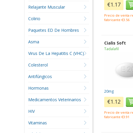
€1.17
Relajante Muscular
Precio de venta 
Colirio
fabricante €3.56
Paquetes ED De Hombres
Asma
Cialis Soft
Tadalafil
Virus De La Hepatitis C (VHC)
Colesterol
Antifúngicos
Hormonas
20mg
Medicamentos Veterinarios
€1.12
HIV
Precio de venta 
fabricante €3.91
Vitaminas