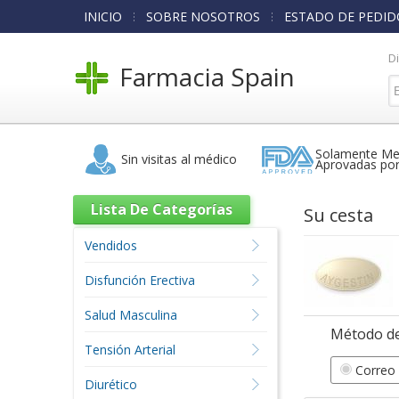
INICIO
SOBRE NOSOTROS
ESTADO DE PEDID
D
Farmacia Spain
Solamente Me
Sin visitas al médico
Aprovadas po
Lista De Categorías
Su cesta
Vendidos
Disfunción Erectiva
Salud Masculina
Método de
Tensión Arterial
Correo 
Diurético