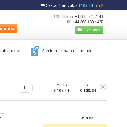
Cesta
:
1
artículos
€109.84
2
satisfacción
Precio más bajo del mundo
Precio
Total
€ 109.84
€ 109.84
5
€ 8.65