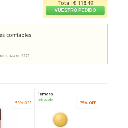
Total: € 118.49
s confiables:
 comienza en €172
Femara
Letrozole
53%
OFF
75%
OFF