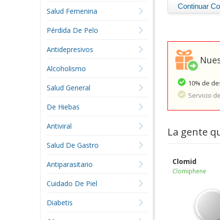
Salud Femenina
Pérdida De Pelo
Antidepresivos
Nues
Alcoholismo
10% de des
Salud General
Servicio d
De Hiebas
Antiviral
La gente q
Salud De Gastro
Clomid
Antiparasitario
Clomiphene
Cuidado De Piel
Diabetis