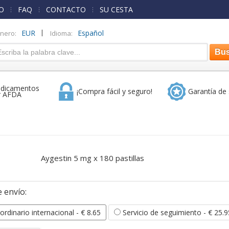
O
FAQ
CONTACTO
SU CESTA
|
EUR
Español
inero:
Idioma:
dicamentos
¡Compra fácil y seguro!
Garantía de 
r AFDA
Aygestin 5 mg x 180 pastillas
 envío:
ordinario internacional
- € 8.65
Servicio de seguimiento
- € 25.9