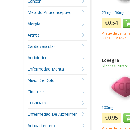
Cáncer
Método Anticonceptivo
25mg
|
50mg
|
€0.54
Alergia
Precio de venta 
Artritis
fabricante €2.08
Cardiovascular
Antibioticos
Lovegra
Sildenafil citrate
Enfermedad Mental
Alivio De Dolor
Cinetosis
COVID-19
100mg
Enfermedad De Alzheimer
€0.95
Antibacteriano
Precio de venta 