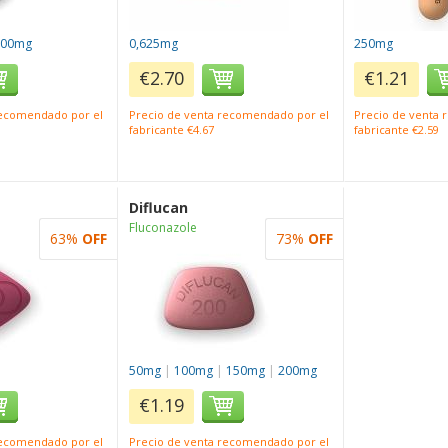
100mg
0,625mg
250mg
€2.70
€1.21
recomendado por el
Precio de venta recomendado por el
Precio de venta
fabricante €4.67
fabricante €2.59
Diflucan
Fluconazole
63%
OFF
73%
OFF
50mg
|
100mg
|
150mg
|
200mg
€1.19
recomendado por el
Precio de venta recomendado por el