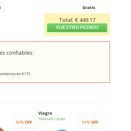
1
Gratis
Total: € 449.17
s confiables:
 comienza en €173
Viagra
Sildenafil Citrate
56%
OFF
93%
OFF