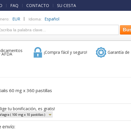
O
FAQ
CONTACTO
SU CESTA
|
EUR
Español
inero:
Idioma:
dicamentos
¡Compra fácil y seguro!
Garantía de 
r AFDA
ialis 60 mg x 360 pastillas
lige tu bonificación, es gratis!
Viagra ( 100 mg x 10 pastillas )
 envío: