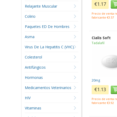
€1.17
Relajante Muscular
Precio de venta 
Colirio
fabricante €3.57
Paquetes ED De Hombres
Asma
Cialis Soft
Tadalafil
Virus De La Hepatitis C (VHC)
Colesterol
Antifúngicos
Hormonas
20mg
Medicamentos Veterinarios
€1.13
HIV
Precio de venta 
fabricante €3.92
Vitaminas