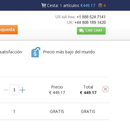
Cesta
:
1
artículos
€449.17
4
satisfacción
Precio más bajo del mundo
Precio
Total
€ 449.17
€ 449.17
1
GRATIS
GRATIS