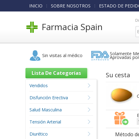
INICIO
SOBRE NOSOTROS
ESTADO DE PEDID
D
Farmacia Spain
Solamente Me
Sin visitas al médico
Aprovadas po
Lista De Categorías
Su cesta
Vendidos
C
Disfunción Erectiva
Salud Masculina
E
Tensión Arterial
Diurético
Método de