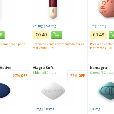
250mg
|
500mg
1mg
|
5mg
€0.49
€0.48
recomendado por el
Precio de venta recomendado por el
Precio de venta
fabricante €1.73
fabricante €1.08
 Active
Viagra Soft
Kamagra
Sildenafil Citrate
Sildenafil Citrate
67%
OFF
77%
OFF
50mg
|
100mg
100mg