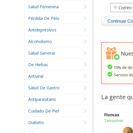
Salud Femenina
Correo 
Pérdida De Pelo
Antidepresivos
Alcoholismo
Nues
Salud General
De Hiebas
10% de des
Servicio d
Antiviral
Salud De Gastro
La gente q
Antiparasitario
Cuidado De Piel
Flomax
Tamsulosin
Diabetis