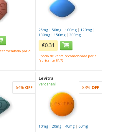
25mg
|
50mg
|
100mg
|
120mg
|
130mg
|
150mg
|
200mg
€0.31
 recomendado por el
Precio de venta recomendado por el
fabricante €4.73
Levitra
Vardenafil
64%
OFF
83%
OFF
10mg
|
20mg
|
40mg
|
60mg