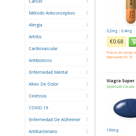
Cáncer
Método Anticonceptivo
Alergia
0,2mg
|
0,4mg
Artritis
€0.68
Cardiovascular
Precio de venta 
fabricante €1.73
Antibioticos
Enfermedad Mental
Viagra Super
Alivio De Dolor
Sildenafil Citrate
Cinetosis
COVID-19
Enfermedad De Alzheimer
100mg
Antibacteriano