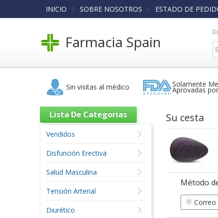
INICIO
SOBRE NOSOTROS
ESTADO DE PEDID
D
Farmacia Spain
Solamente Me
Sin visitas al médico
Aprovadas po
Lista De Categorías
Su cesta
Vendidos
Disfunción Erectiva
Salud Masculina
Método de
Tensión Arterial
Correo 
Diurético