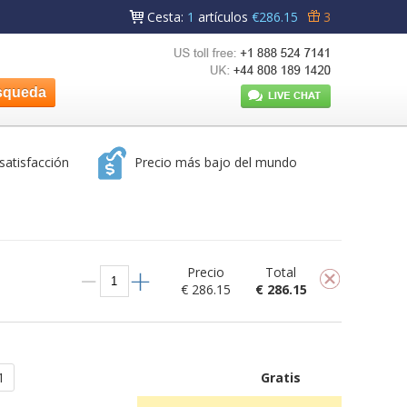
Cesta
:
1
artículos
€286.15
3
satisfacción
Precio más bajo del mundo
Precio
Total
€ 286.15
€ 286.15
1
Gratis