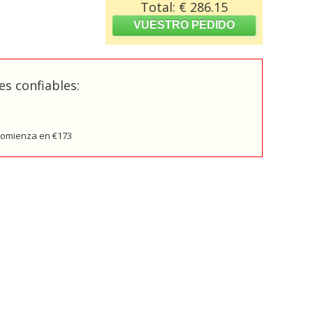
Total: € 286.15
s confiables:
 comienza en €173